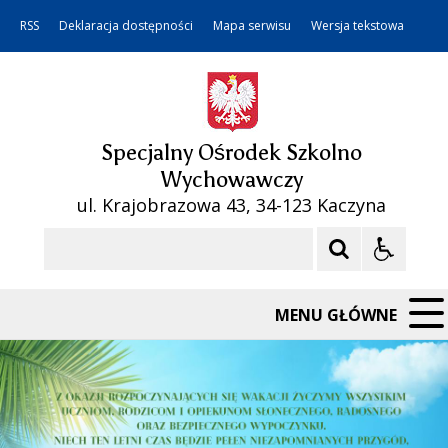
RSS
Deklaracja dostępności
Mapa serwisu
Wersja tekstowa
Specjalny Ośrodek Szkolno
Wychowawczy
ul. Krajobrazowa 43, 34-123 Kaczyna
Szukaj
MENU GŁÓWNE