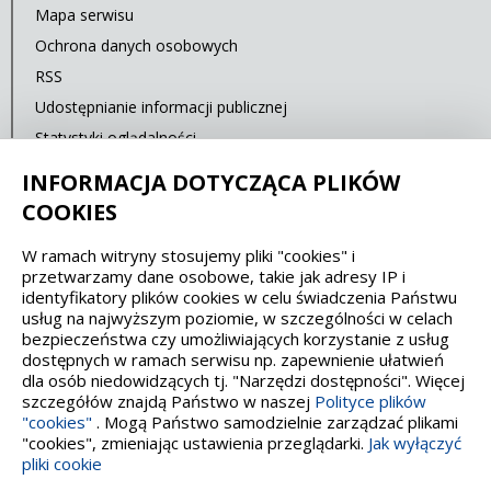
Mapa serwisu
Ochrona danych osobowych
RSS
Udostępnianie informacji publicznej
Statystyki oglądalności
Ostatnia aktualizacja: 15.02.2020 12:00
INFORMACJA DOTYCZĄCA PLIKÓW
COOKIES
Spełniamy standardy dostępności oraz W3C
W ramach witryny stosujemy pliki "cookies" i
przetwarzamy dane osobowe, takie jak adresy IP i
WCAG 2.1
SECTION 508
EAA/EN 301549
identyfikatory plików cookies w celu świadczenia Państwu
usług na najwyższym poziomie, w szczególności w celach
bezpieczeństwa czy umożliwiających korzystanie z usług
IS 5568
dostępnych w ramach serwisu np. zapewnienie ułatwień
dla osób niedowidzących tj. "Narzędzi dostępności". Więcej
szczegółów znajdą Państwo w naszej
Polityce plików
"cookies"
. Mogą Państwo samodzielnie zarządzać plikami
"cookies", zmieniając ustawienia przeglądarki.
Jak wyłączyć
pliki cookie
Wykonanie, obsługa: Interaktywna Polska Opieka: Promedia