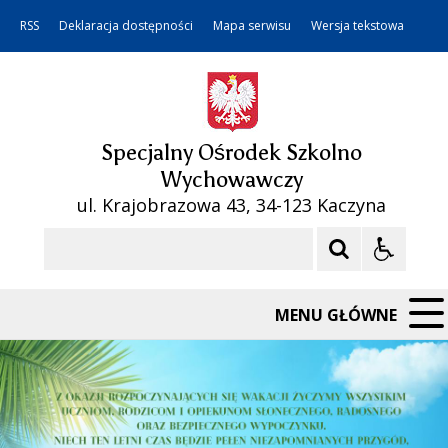
RSS
Deklaracja dostępności
Mapa serwisu
Wersja tekstowa
Specjalny Ośrodek Szkolno
Wychowawczy
ul. Krajobrazowa 43, 34-123 Kaczyna
Szukaj
MENU GŁÓWNE