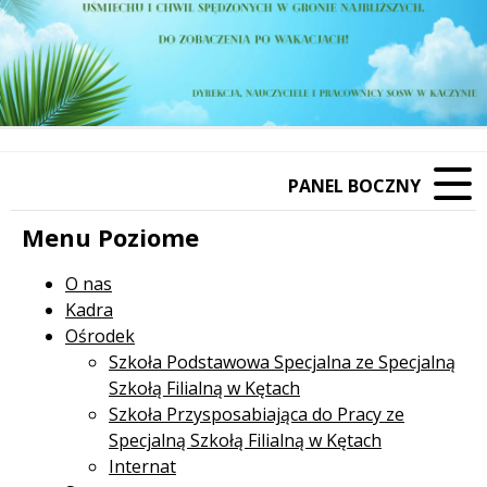
PANEL BOCZNY
Menu Poziome
O nas
Kadra
Ośrodek
Szkoła Podstawowa Specjalna ze Specjalną
Szkołą Filialną w Kętach
Szkoła Przysposabiająca do Pracy ze
Specjalną Szkołą Filialną w Kętach
Internat