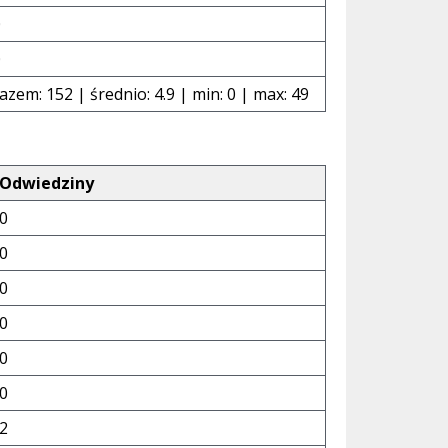
0
0
azem: 152 | średnio: 4.9 | min: 0 | max: 49
Odwiedziny
0
0
0
0
0
0
2