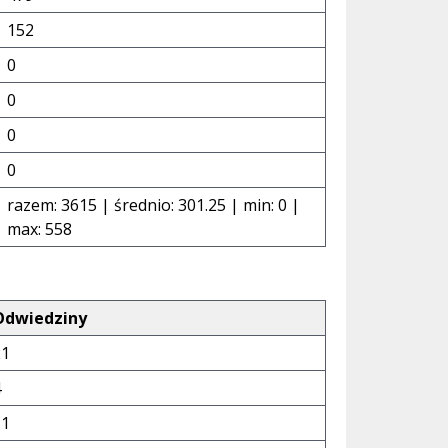
152
0
0
0
0
razem: 3615 | średnio: 301.25 | min: 0 |
max: 558
Odwiedziny
21
4
11