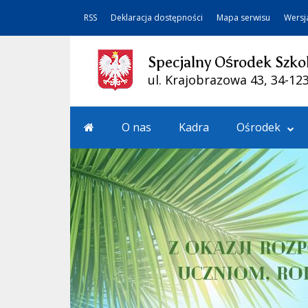
RSS
Deklaracja dostępności
Mapa serwisu
Wersj
Specjalny Ośrodek Szk
ul. Krajobrazowa 43, 34-12
O nas
Kadra
Ośrodek