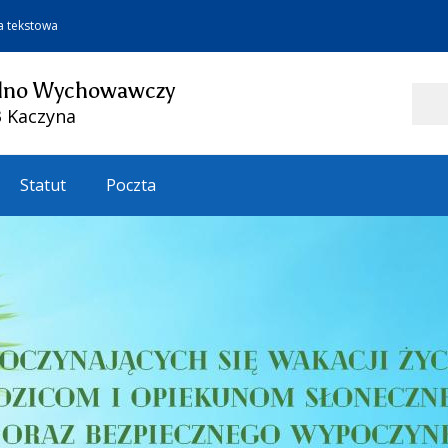
a tekstowa
olno Wychowawczy
Szukaj
3 Kaczyna
Statut
Poczta