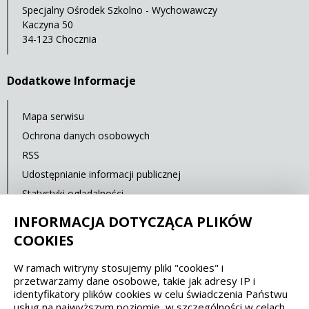
Specjalny Ośrodek Szkolno - Wychowawczy
Kaczyna 50
34-123 Chocznia
Dodatkowe Informacje
Mapa serwisu
Ochrona danych osobowych
RSS
Udostępnianie informacji publicznej
Statystyki oglądalności
Ostatnia aktualizacja: 15.02.2020 12:00
INFORMACJA DOTYCZĄCA PLIKÓW
COOKIES
Spełniamy standardy dostępności oraz W3C
W ramach witryny stosujemy pliki "cookies" i
przetwarzamy dane osobowe, takie jak adresy IP i
WCAG 2.1
SECTION 508
EAA/EN 301549
identyfikatory plików cookies w celu świadczenia Państwu
usług na najwyższym poziomie, w szczególności w celach