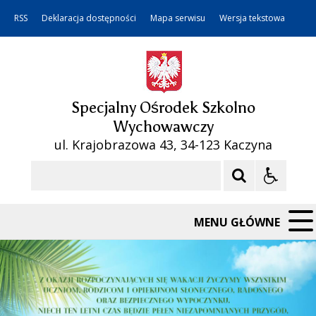
RSS
Deklaracja dostępności
Mapa serwisu
Wersja tekstowa
Specjalny Ośrodek Szkolno
Wychowawczy
ul. Krajobrazowa 43, 34-123 Kaczyna
Szukaj
MENU GŁÓWNE