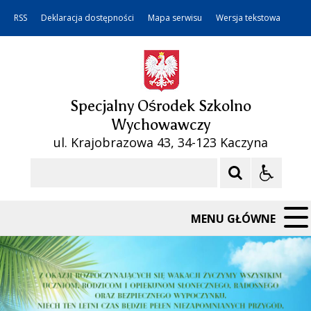
RSS
Deklaracja dostępności
Mapa serwisu
Wersja tekstowa
Specjalny Ośrodek Szkolno
Wychowawczy
ul. Krajobrazowa 43, 34-123 Kaczyna
Szukaj
MENU GŁÓWNE