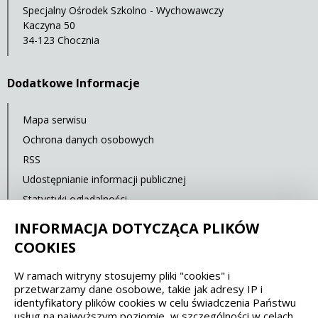
Specjalny Ośrodek Szkolno - Wychowawczy
Kaczyna 50
34-123 Chocznia
Dodatkowe Informacje
Mapa serwisu
Ochrona danych osobowych
RSS
Udostępnianie informacji publicznej
Statystyki oglądalności
Ostatnia aktualizacja: 15.02.2020 12:00
INFORMACJA DOTYCZĄCA PLIKÓW
COOKIES
Spełniamy standardy dostępności oraz W3C
W ramach witryny stosujemy pliki "cookies" i
przetwarzamy dane osobowe, takie jak adresy IP i
WCAG 2.1
SECTION 508
EAA/EN 301549
identyfikatory plików cookies w celu świadczenia Państwu
usług na najwyższym poziomie, w szczególności w celach