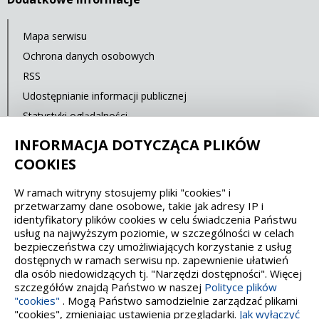
Mapa serwisu
Ochrona danych osobowych
RSS
Udostępnianie informacji publicznej
Statystyki oglądalności
Ostatnia aktualizacja: 15.02.2020 12:00
INFORMACJA DOTYCZĄCA PLIKÓW
COOKIES
Spełniamy standardy dostępności oraz W3C
W ramach witryny stosujemy pliki "cookies" i
przetwarzamy dane osobowe, takie jak adresy IP i
WCAG 2.1
SECTION 508
EAA/EN 301549
identyfikatory plików cookies w celu świadczenia Państwu
usług na najwyższym poziomie, w szczególności w celach
bezpieczeństwa czy umożliwiających korzystanie z usług
IS 5568
dostępnych w ramach serwisu np. zapewnienie ułatwień
dla osób niedowidzących tj. "Narzędzi dostępności". Więcej
szczegółów znajdą Państwo w naszej
Polityce plików
"cookies"
. Mogą Państwo samodzielnie zarządzać plikami
"cookies", zmieniając ustawienia przeglądarki.
Jak wyłączyć