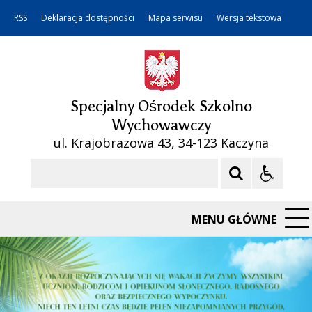
RSS
Deklaracja dostępności
Mapa serwisu
Wersja tekstowa
Specjalny Ośrodek Szkolno
Wychowawczy
ul. Krajobrazowa 43, 34-123 Kaczyna
Szukaj
MENU GŁÓWNE