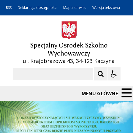
RSS
Deklaracja dostępności
Mapa serwisu
Wersja tekstowa
Specjalny Ośrodek Szkolno
Wychowawczy
ul. Krajobrazowa 43, 34-123 Kaczyna
Szukaj
MENU GŁÓWNE