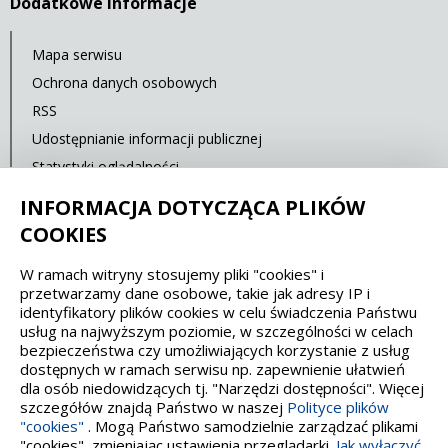
Dodatkowe Informacje
Mapa serwisu
Ochrona danych osobowych
RSS
Udostępnianie informacji publicznej
Statystyki oglądalności
Ostatnia aktualizacja: 15.02.2020 12:00
INFORMACJA DOTYCZĄCA PLIKÓW
COOKIES
Spełniamy standardy dostępności oraz W3C
W ramach witryny stosujemy pliki "cookies" i
przetwarzamy dane osobowe, takie jak adresy IP i
WCAG 2.1
SECTION 508
EAA/EN 301549
identyfikatory plików cookies w celu świadczenia Państwu
usług na najwyższym poziomie, w szczególności w celach
bezpieczeństwa czy umożliwiających korzystanie z usług
IS 5568
dostępnych w ramach serwisu np. zapewnienie ułatwień
dla osób niedowidzących tj. "Narzędzi dostępności". Więcej
szczegółów znajdą Państwo w naszej
Polityce plików
"cookies"
. Mogą Państwo samodzielnie zarządzać plikami
"cookies", zmieniając ustawienia przeglądarki.
Jak wyłączyć