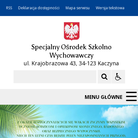
RSS
Deklaracja dostępności
Mapa serwisu
Wersja tekstowa
Specjalny Ośrodek Szkolno
Wychowawczy
ul. Krajobrazowa 43, 34-123 Kaczyna
Szukaj
MENU GŁÓWNE