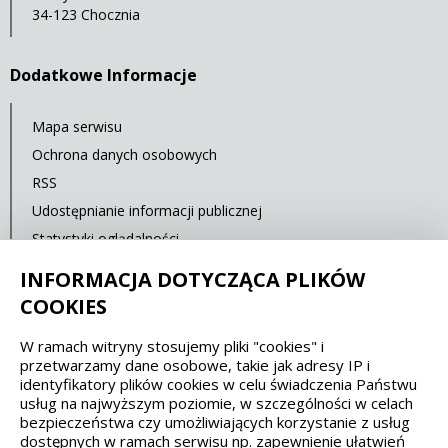
34-123 Chocznia
Dodatkowe Informacje
Mapa serwisu
Ochrona danych osobowych
RSS
Udostępnianie informacji publicznej
Statystyki oglądalności
Ostatnia aktualizacja: 15.02.2020 12:00
INFORMACJA DOTYCZĄCA PLIKÓW
COOKIES
Spełniamy standardy dostępności oraz W3C
W ramach witryny stosujemy pliki "cookies" i
przetwarzamy dane osobowe, takie jak adresy IP i
WCAG 2.1
SECTION 508
EAA/EN 301549
identyfikatory plików cookies w celu świadczenia Państwu
usług na najwyższym poziomie, w szczególności w celach
bezpieczeństwa czy umożliwiających korzystanie z usług
IS 5568
dostępnych w ramach serwisu np. zapewnienie ułatwień