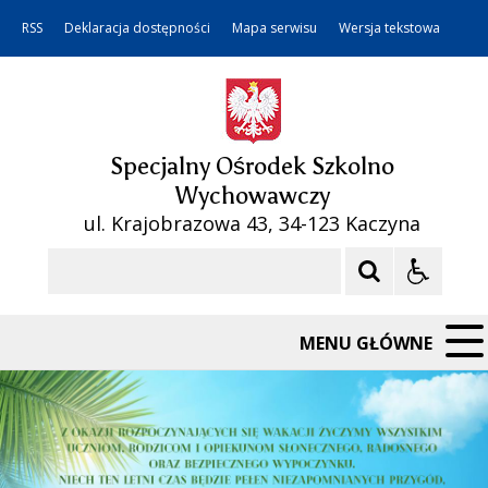
RSS
Deklaracja dostępności
Mapa serwisu
Wersja tekstowa
Specjalny Ośrodek Szkolno
Wychowawczy
ul. Krajobrazowa 43, 34-123 Kaczyna
Szukaj
MENU GŁÓWNE