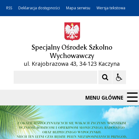
RSS
Deklaracja dostępności
Mapa serwisu
Wersja tekstowa
Specjalny Ośrodek Szkolno
Wychowawczy
ul. Krajobrazowa 43, 34-123 Kaczyna
Szukaj
MENU GŁÓWNE