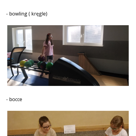
- bowling ( kręgle)
- bocce