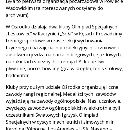
Była to pierwsza organizacja pozarządowa w Powiecie
Wadowickim (zainteresowanych odsyłamy do
archiwum).
W Ośrodku działają dwa kluby Olimpiad Specjalnych
„Leskowiec” w Kaczynie i „Soła” w Kętach. Prowadzimy
treningi sportowe w czasie lekcji wychowania
fizycznego i na zajęciach pozalekcyjnych. Uczniowie i
absolwenci jeżdżą na nartach biegowych, zjazdowych,
na rakietach śnieżnych. Trenują LA, kolarstwo,
pływanie, bocce, bowling (gra w kręgle), tenis stołowy,
badminton.
Kluby przy dużym udziale Ośrodka organizują liczne
zawody rangi regionalnej. Medaliści tych zawodów
wyjeżdżają na zawody ogólnopolskie .Nasi uczniowie,
zwycięzcy zawodów ogólnopolskich wielokrotnie byli
uczestnikami Światowych Igrzysk Olimpiad
Specjalnych w dyscyplinach letnich i zimowych m.in.
Karolina Północna, Los Angeles – USA, Nagano –