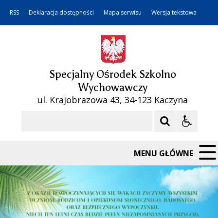
RSS
Deklaracja dostępności
Mapa serwisu
Wersja tekstowa
Specjalny Ośrodek Szkolno
Wychowawczy
ul. Krajobrazowa 43, 34-123 Kaczyna
Szukaj
MENU GŁÓWNE